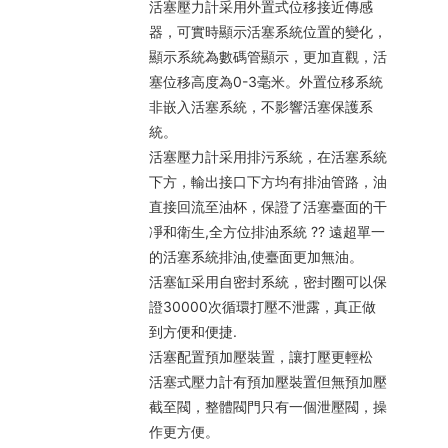
活塞壓力計采用外置式位移接近傳感
器，可實時顯示活塞系統位置的變化，
顯示系統為數碼管顯示，更加直觀，活
塞位移高度為0-3毫米。外置位移系統
非嵌入活塞系統，不影響活塞保護系
統。
活塞壓力計采用排污系統，在活塞系統
下方，輸出接口下方均有排油管路，油
直接回流至油杯，保證了活塞臺面的干
凈和衛生,全方位排油系統 ?? 遠超單一
的活塞系統排油,使臺面更加無油。
活塞缸采用自密封系統，密封圈可以保
證30000次循環打壓不泄露，真正做
到方便和便捷.
活塞配置預加壓裝置，讓打壓更輕松
活塞式壓力計有預加壓裝置但無預加壓
截至閥，整體閥門只有一個泄壓閥，操
作更方便。