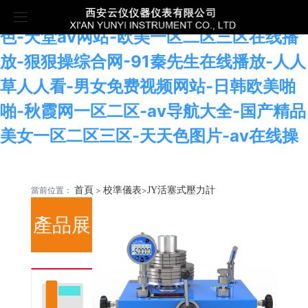
免费看裸体网站-日本欧美在线-www.色中
色-天堂av网站-欧美一区二区三区在线播
首頁
放-狠狠操综合网-91秦先生在线播放-人人
草人人看-男女免费视频网站-日韩欧美啪
關于我們
啪-秋霞网一区二区-av导航大全-国产精品
產品展示
公司介紹
美女一区二区三区-天天色图片-av在线操
客戶案例
榮譽資質
校準儀表
當前位置：
首頁
>
校準儀表
>
JY活塞式壓力計
新聞中心
生產車間
物（液）位儀表
案例展示
產品展
聯系我們
分析儀表
樣機申請
公司新聞
壓力儀表
行業新聞
示
歡
工業物聯網儀表
迎