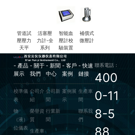
管道試
活塞壓
智能血
補償式
壓壓力
力計-全
壓計校
微壓計
天平
系列
驗裝置
聯系電話：
- 產品
- 關于
- 新聞
- 客戶
- 快速
400
展示
我們
中心
案例
鏈接
校準儀
公司介
公司新
案例展
生產車
0-11
表
紹
聞
示
間
8-5
物
榮譽資
行業新
聯系我
（液）
質
聞
們
88
位儀表
生產車