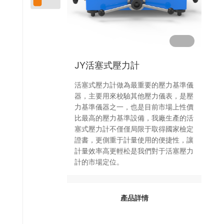
您
流量儀表
隨
時
水利地質監測儀表
來
電
JY活塞式壓力計
咨
詢
活塞式壓力計做為最重要的壓力基準儀
器，主要用來校驗其他壓力儀表，是壓
4
力基準儀器之一，也是目前市場上性價
0
比最高的壓力基準設備，我廠生產的活
塞式壓力計不僅僅局限于取得國家檢定
0
證書，更側重于計量使用的便捷性，讓
0
計量效率高更輕松是我們對于活塞壓力
-
計的市場定位。
1
1
產品詳情
8