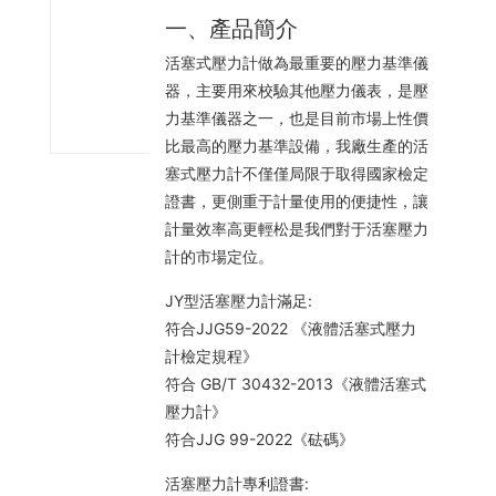
-
一、產品簡介
5
活塞式壓力計做為最重要的壓力基準儀
8
器，主要用來校驗其他壓力儀表，是壓
8
力基準儀器之一，也是目前市場上性價
比最高的壓力基準設備，我廠生產的活
塞式壓力計不僅僅局限于取得國家檢定
證書，更側重于計量使用的便捷性，讓
計量效率高更輕松是我們對于活塞壓力
計的市場定位。
JY型活塞壓力計滿足:
符合JJG59-2022 《液體活塞式壓力
計檢定規程》
符合 GB/T 30432-2013《液體活塞式
壓力計》
符合JJG 99-2022《砝碼》
活塞壓力計專利證書: