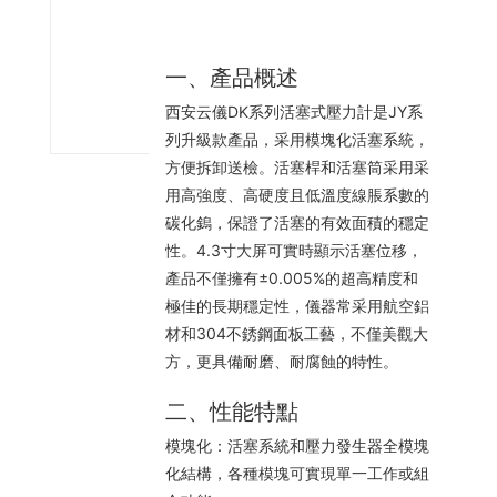
-
5
一、產品概述
8
8
西安云儀DK系列活塞式壓力計是JY系
列升級款產品，采用模塊化活塞系統，
方便拆卸送檢。活塞桿和活塞筒采用采
用高強度、高硬度且低溫度線脹系數的
碳化鎢，保證了活塞的有效面積的穩定
性。4.3寸大屏可實時顯示活塞位移，
產品不僅擁有±0.005%的超高精度和
極佳的長期穩定性，儀器常采用航空鋁
材和304不銹鋼面板工藝，不僅美觀大
方，更具備耐磨、耐腐蝕的特性。
二、性能特點
模塊化：活塞系統和壓力發生器全模塊
化結構，各種模塊可實現單一工作或組