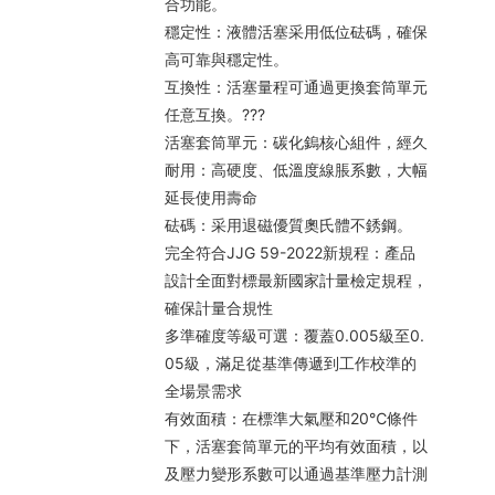
合功能。
穩定性：液體活塞采用低位砝碼，確保
高可靠與穩定性。
互換性：活塞量程可通過更換套筒單元
任意互換。???
活塞套筒單元：碳化鎢核心組件，經久
耐用：高硬度、低溫度線脹系數，大幅
延長使用壽命
砝碼：采用退磁優質奧氏體不銹鋼。
完全符合JJG 59-2022新規程：產品
設計全面對標最新國家計量檢定規程，
確保計量合規性
多準確度等級可選：覆蓋0.005級至0.
05級，滿足從基準傳遞到工作校準的
全場景需求
有效面積：在標準大氣壓和20℃條件
下，活塞套筒單元的平均有效面積，以
及壓力變形系數可以通過基準壓力計測