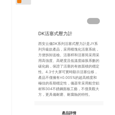
您
流量儀表
隨
時
水利地質監測儀表
來
電
DK活塞式壓力計
咨
詢
西安云儀DK系列活塞式壓力計是JY系
列升級款產品，采用模塊化活塞系統，
4
方便拆卸送檢。活塞桿和活塞筒采用采
0
用高強度、高硬度且低溫度線脹系數的
碳化鎢，保證了活塞的有效面積的穩定
0
性。4.3寸大屏可實時顯示活塞位移，
0
產品不僅擁有±0.005%的超高精度和
-
極佳的長期穩定性，儀器常采用航空鋁
材和304不銹鋼面板工藝，不僅美觀大
1
方，更具備耐磨、耐腐蝕的特性。
1
8
產品詳情