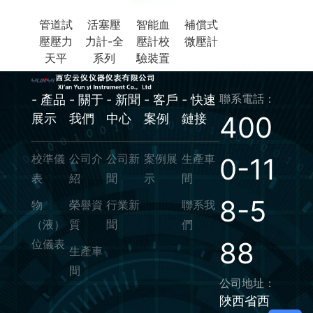
管道試
活塞壓
智能血
補償式
壓壓力
力計-全
壓計校
微壓計
天平
系列
驗裝置
聯系電話：
- 產品
- 關于
- 新聞
- 客戶
- 快速
400
展示
我們
中心
案例
鏈接
校準儀
公司介
公司新
案例展
生產車
0-11
表
紹
聞
示
間
8-5
物
榮譽資
行業新
聯系我
（液）
質
聞
們
88
位儀表
生產車
間
公司地址：
陜西省西