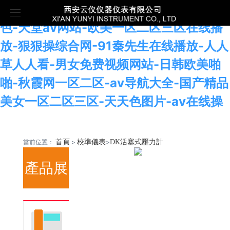
免费看裸体网站-日本欧美在线-www.色中
色-天堂av网站-欧美一区二区三区在线播
首頁
放-狠狠操综合网-91秦先生在线播放-人人
草人人看-男女免费视频网站-日韩欧美啪
關于我們
啪-秋霞网一区二区-av导航大全-国产精品
產品展示
公司介紹
美女一区二区三区-天天色图片-av在线操
客戶案例
榮譽資質
校準儀表
當前位置：
首頁
>
校準儀表
>
DK活塞式壓力計
新聞中心
生產車間
物（液）位儀表
案例展示
產品展
聯系我們
分析儀表
樣機申請
公司新聞
壓力儀表
行業新聞
示
歡
工業物聯網儀表
迎