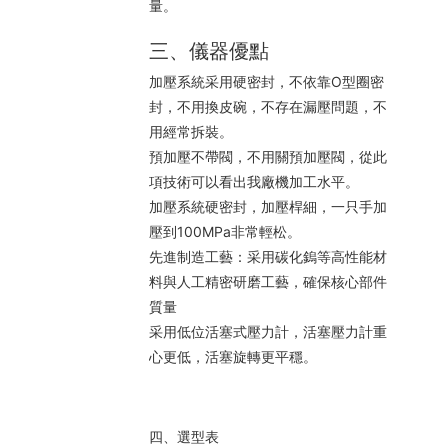
量。
三、儀器優點
加壓系統采用硬密封，不依靠O型圈密
封，不用換皮碗，不存在漏壓問題，不
用經常拆裝。
預加壓不帶閥，不用關預加壓閥，從此
項技術可以看出我廠機加工水平。
加壓系統硬密封，加壓桿細，一只手加
壓到100MPa非常輕松。
先進制造工藝：采用碳化鎢等高性能材
料與人工精密研磨工藝，確保核心部件
質量
采用低位活塞式壓力計，活塞壓力計重
心更低，活塞旋轉更平穩。
四、選型表